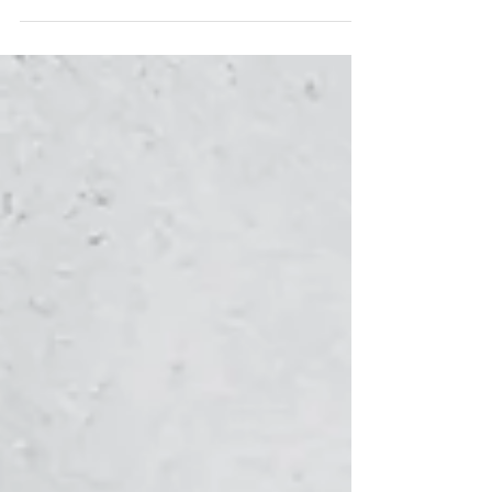
Beer is een dochter bedrijf van Heineken
Brewery´s en wordt gebrouwen bij Heineken...